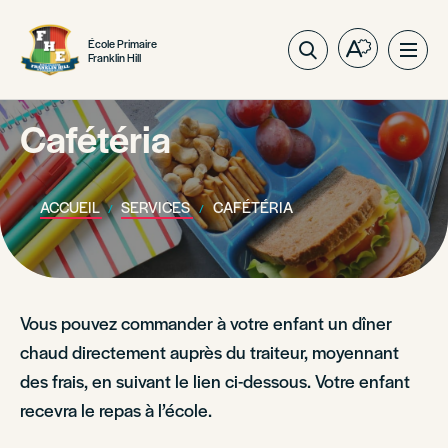
École Primaire
Ouvrez
Ouvri
Franklin Hill
la
la
barre
navig
d'outils
Cafétéria
du
d'accessibil
site
ACCUEIL
SERVICES
CAFÉTÉRIA
Vous pouvez commander à votre enfant un dîner
chaud directement auprès du traiteur, moyennant
des frais, en suivant le lien ci-dessous. Votre enfant
recevra le repas à l’école.