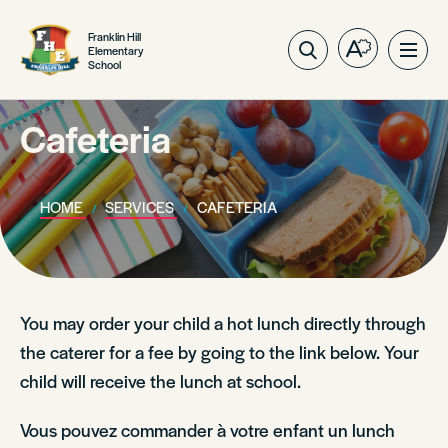
Franklin Hill
Elementary
Open
Ope
School
the
site
accessibilit
navig
toolbar.
Cafeteria
HOME
SERVICES
CAFETERIA
You may order your child a hot lunch directly through
the caterer for a fee by going to the link below. Your
child will receive the lunch at school.
Vous pouvez commander à votre enfant un lunch