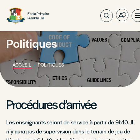
École Primaire
Ouvrez
O
Franklin Hill
la
l
barre
n
d'outils
Politiques
d'access
s
ACCUEIL
POLITIQUES
Procédures d’arrivée
Les enseignants seront de service à partir de 9h10. Il
n’y aura pas de supervision dans le terrain de jeu de