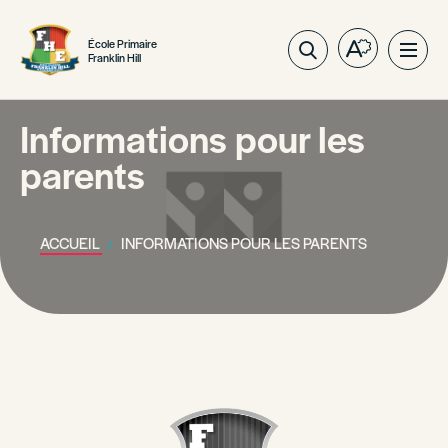
École Primaire
Ouvrez
Ouvri
Franklin Hill
la
la
barre
navig
d'outils
Informations pour les
du
d'accessibil
site
parents
ACCUEIL
INFORMATIONS POUR LES PARENTS