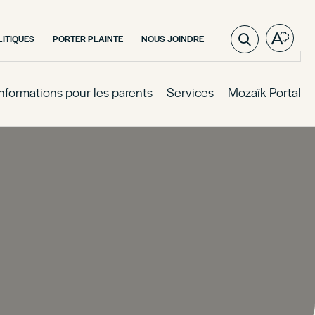
LITIQUES
PORTER PLAINTE
NOUS JOINDRE
Ouvre
la
barre
d'outil
Informations pour les parents
Services
Mozaïk Portal
d'acces