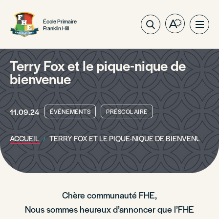
École Primaire
Ouvrez
Ouvri
Franklin Hill
la
la
barre
navig
d'outils
du
Terry Fox et le pique-nique de
d'accessibil
site
bienvenue
11.09.24
ÉVÉNEMENTS
PRÉSCOLAIRE
ACCUEIL
TERRY FOX ET LE PIQUE-NIQUE DE BIENVENUE
Chère communauté FHE,
Nous sommes heureux d’annoncer que l’FHE